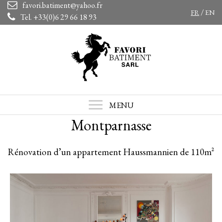
favori.batiment@yahoo.fr
/
FR
EN
Tel. +33(0)6 29 66 18 93
MENU
Montparnasse
Rénovation d’un appartement Haussmannien de 110m²